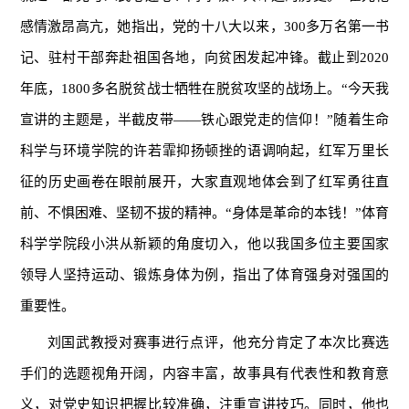
感情激昂
高亢，她指出，党的十八大以来，300多万名第一书
记、驻村干部奔赴祖国各地，向贫困发起冲锋。截止到2020
年底，1800多名脱贫战士牺牲在脱贫攻坚的战场上。“今天我
宣讲的主题是，半截皮带——铁心跟党走的信仰！”随着生命
科学与环境学院的许若霏抑扬顿挫的语调响起，红军万里长
征的历史画卷在眼前展开，大家直观地体会到了红军勇往直
前、不惧困难、坚韧不拔的精神。“身体是革命的本钱！”体育
科学学院段小洪从新颖的角度切入，他以我国多位主要国家
领导人坚持运动、锻炼身体为例，指出了体育强身对强国的
重要性。
刘国武教授对赛事进行点评，他充分肯定了本次比赛选
手们的选题视角开阔，内容丰富，故事具有代表性和教育意
义，对党史知识把握比较准确，注重宣讲技巧。同时，他也