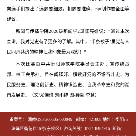
向选手们提出了选题要细致，扣题要准确，ppt制作要全面等
建议。
新闻与传播学院2020级新闻学2班陈亮姗说：“通过本次
宣讲，我对党史有了更多的了解。其中，‘半条被子’里党与人
民同舟共济的精神让我印象最为深刻！”
本次比赛由中共衡阳师范学院委员会主办，宣传统战
部、校工会承办。旨在阐释好、解读好党的不懈奋斗史、为
民服务史、理论创新史、精神锻造史、自我革命史和党的湖
南发展史。（文/尤佳琪 刘雨婷 图/聂超 李慧）
备案号： 湘教QS3-200505-000049 邮编：421008 地址：衡阳市
珠晖区衡花路16号(东校区）咨询热线：0734-8484916 邮箱：