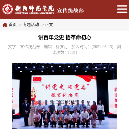
首页
->
专题活动
-> 正文
讲百年党史 悟革命初心
文字：宣传统战部 编辑：徐罗月 加入时间：[2021-05-13] 阅
读次数：[
281
]